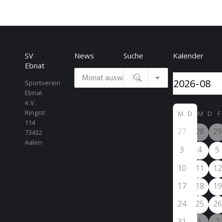
SV
News
Suche
Kalender
Ebnat
News
Search:
Sportverein
Ebnat
e.V.
Ringstr.
M
D
M
D
F
114
27
28
29
73432
Aalen
3
4
5
10
11
12
17
18
19
24
25
26
31
1
2