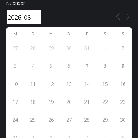
Kalender
M
D
M
D
F
S
S
27
28
29
30
31
2
1
3
4
5
6
8
9
7
10
11
12
13
14
15
16
17
18
19
20
21
22
23
24
25
26
27
28
29
30
31
1
2
3
4
5
6