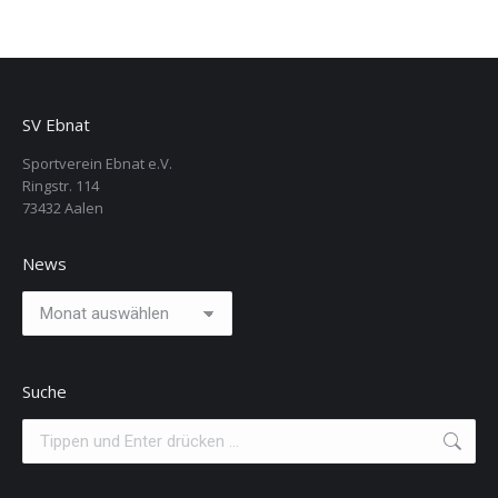
SV Ebnat
Sportverein Ebnat e.V.
Ringstr. 114
73432 Aalen
News
News
Suche
Search: