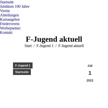
Startseite
Jubiläum 100 Jahre
Verein
Abteilungen
Kursangebot
Förderverein
Werbepartner
Kontakt
F-Jugend aktuell
Sie befinden sich hier:
Start
F-Jugend 1
F-Jugend aktuell
F-Jugend 1
Juli
1
Startseite
2022