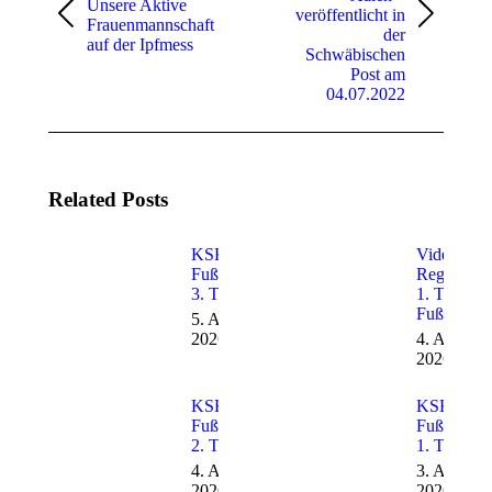
Unsere Aktive
veröffentlicht in
Vorheriger
Nächster
Frauenmannschaft
der
Beitrag:
Beitrag:
auf der Ipfmess
Schwäbischen
Post am
04.07.2022
Related Posts
KSK-SVE
Video von
Fußballcamp
Regio TV 
3. Tag
1. Tag
Fußballca
5. August
2026
4. August
2026
KSK-SVE
KSK-SVE
Fußballcamp
Fußballca
2. Tag
1. Tag
4. August
3. August
2026
2026