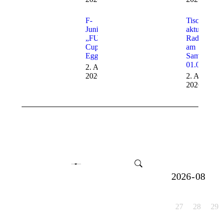
F-
Tischtenni
Junioren –
aktuell –
„FUNino“
Radtour
Cup in
am
Eggenrot
Samstag,
01.08.202
2. August
2026
2. August
2026
27
28
29