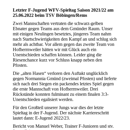
Letzter F-Jugend WFV-Spieltag Saison 2021/22 am
25.06.2022 beim TSV Böbingen/Rems
Zwei Mannschaften vertraten die schwarz-gelben
Ebnater gegen Teams aus dem Gmünder Raum. Unser
mit einigen Neulingen besetztes, jüngeres Team nahm
nach Startschwierigkeiten den Kampf an und schlug sich
mehr als achtbar. Vor allem gegen das zweite Team von
Hofherrnweiler hätten wir mit Glück auch ein
Unentschieden schaffen können. Leider ging die
Riesenchance kurz vor Schluss knapp neben den
Pfosten.
Die „alten Hasen“ verloren den Auftakt unglücklich
gegen Normannia Gmünd (zweimal Pfosten) und lieferte
sich nach drei Siegen ein packendes letztes Spiel gegen
die erste Mannschaft von Hofherrnweiler. Drei
Rückstände konnten fulminant zu einem finalen 3:3-
Unentschieden egalisiert werden.
Für den Großteil unserer Jungs war dies der letzte
Spieltag in der F-Jugend. Der nächste Karriereschritt
lautet dann: E-Jugend 2022/23.
Bericht von Manuel Weber, Trainer F-Junioren und stv.