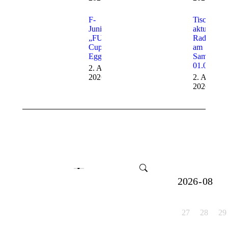
F-
Tischtenni
Junioren –
aktuell –
„FUNino“
Radtour
Cup in
am
Eggenrot
Samstag,
01.08.202
2. August
2026
2. August
2026
27
28
29