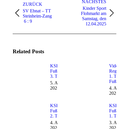
NÄCHSTES
ZURÜCK
Kinder Sport
SV Ebnat – TT
Flohmarkt am
Vorheriger
Nächster
Steinheim-Zang
Samstag, den
Beitrag:
Beitrag:
6 : 9
12.04.2025
Related Posts
KSK-SVE
Video von
Fußballcamp
Regio TV 
3. Tag
1. Tag
Fußballca
5. August
2026
4. August
2026
KSK-SVE
KSK-SVE
Fußballcamp
Fußballca
2. Tag
1. Tag
4. August
3. August
2026
2026