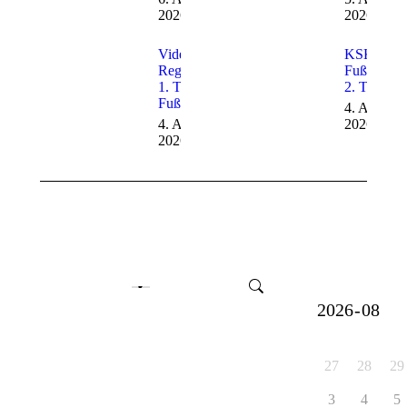
2026
2026
Video von
KSK-SVE
Regio TV –
Fußballca
1. Tag
2. Tag
Fußballcamp
4. August
4. August
2026
2026
27
28
29
3
4
5