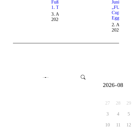
Fußballcamp
Junioren –
1. Tag
„FUNino“
Cup in
3. August
Eggenrot
2026
2. August
2026
27
28
29
3
4
5
10
11
12