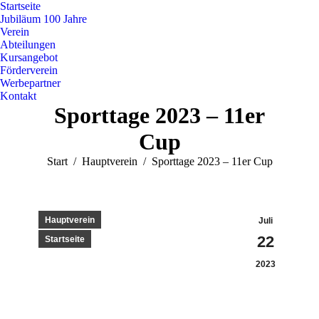
Startseite
Jubiläum 100 Jahre
Verein
Abteilungen
Kursangebot
Förderverein
Werbepartner
Kontakt
Sporttage 2023 – 11er
Cup
Sie befinden sich hier:
Start
Hauptverein
Sporttage 2023 – 11er Cup
Hauptverein
Juli
22
Startseite
2023