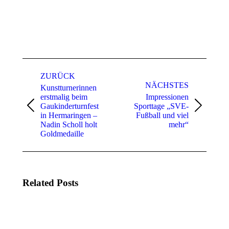
Kommentarnavigation
ZURÜCK
NÄCHSTES
Kunstturnerinnen
erstmalig beim
Impressionen
Gaukinderturnfest
Sporttage „SVE-
Vorheriger
Nächster
in Hermaringen –
Fußball und viel
Beitrag:
Beitrag:
Nadin Scholl holt
mehr“
Goldmedaille
Related Posts
KSK-SVE
Fußballcamp
Fußballcamp
im Spiegel der
5. Tag
Presse –