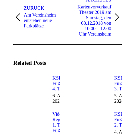
Kartenvorverkauf
ZURÜCK
Theater 2019 am
Am Vereinsheim
Samstag, den
Vorheriger
Nächster
entstehen neue
08.12.2018 von
Beitrag:
Beitrag:
Parkplätze
10.00 – 12.00
Uhr Vereinsheim
Related Posts
KSK-SVE
KSK-SVE
Fußballcamp
Fußballca
4. Tag
3. Tag
6. August
5. August
2026
2026
Video von
KSK-SVE
Regio TV –
Fußballca
1. Tag
2. Tag
Fußballcamp
4. August