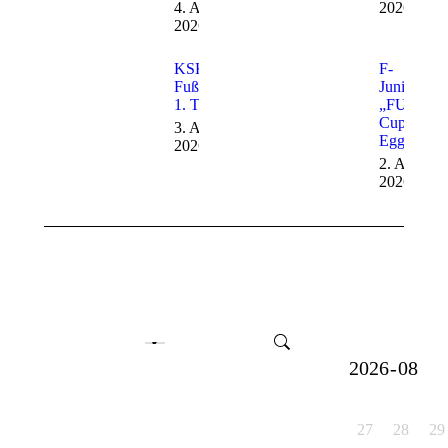
4. August
2026
2026
KSK-SVE
F-
Fußballcamp
Junioren –
1. Tag
„FUNino“
Cup in
3. August
Eggenrot
2026
2. August
2026
27
28
29